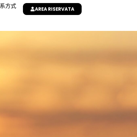
系方式
AREA RISERVATA