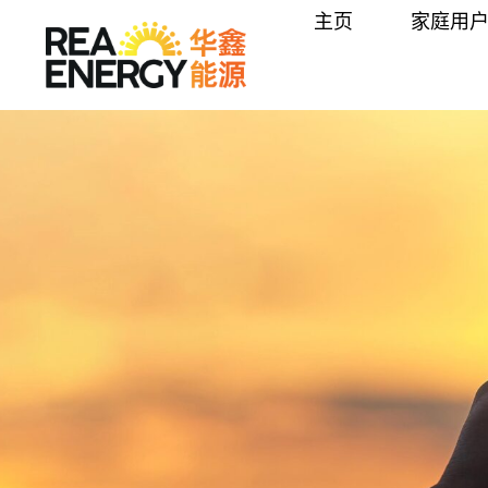
内
主页
家庭用
容